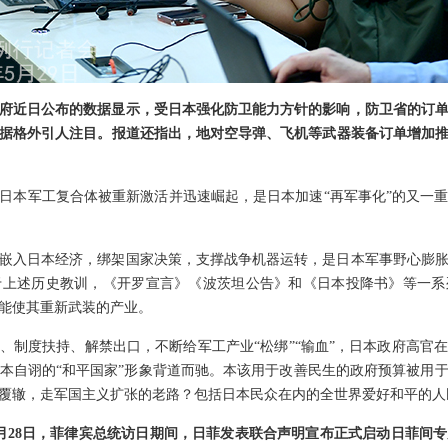
府近日公布的数据显示，受日本强化防卫能力方针的影响，防卫省的订单额在
据格外引人注目。报道还指出，地对空导弹、飞机等武器装备订单增加
日本军工复合体被重新激活并迅速崛起，是日本加速“再军事化”的又一
嵌入日本经济，绑架国家决策，支撑战争机器运转，是日本军事野心膨
于上述历史教训，《开罗宣言》《波茨坦公告》和《日本投降书》等一系
能使其重新武装的产业。
、制度扶持、解禁出口，不断给军工产业“松绑”“输血”，日本政府高官
本自诩的“和平国家”形象背道而驰。本该用于改善民生的政府预算被用
覆辙，走军国主义扩张的老路？包括日本民众在内的全世界爱好和平的人
月28日，菲律宾总统访日期间，日菲发表联合声明宣布正式启动日菲间