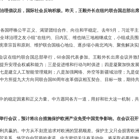
治理倡议后，国际社会反响积极。昨天，王毅外长在纽约联合国总部出席
各国呼唤公平正义、渴望团结合作、向往和平稳定。去年9月，习近平
。“全球治理之友小组”在纽约、日内瓦、维也纳三地相继成立，小组成员
宪章宗旨和原则、维护联合国核心地位、逐步缩小南北鸿沟、聚焦解决实
组”会议在纽约联合国总部举行，60余国代表参加。王毅外长出席会议并
提升安理会权威和能力；三是促进维和行动与时俱进；四是凝聚加快发
七是建立人工智能管理规则；八是加强网络、外空等新疆域治理；九是
中方所提九大方向同联合国80周年改革倡议相互契合、目标一致，期待
界中的稳定因素和正义力量。中方愿同各方一道，用好和壮大这一机制，
举行会议，预计将出台措施保护欧洲产业免受中国竞争影响。在会议召开
利共赢的。中方从不刻意追求对欧洲的贸易顺差。保护主义只会损害欧
贸关系，恪守自由贸易的承诺。中方密切关注有关动向，将采取必要措施