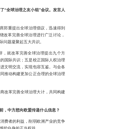
了“全球治理之友小组”会议。发言人
主席郑重提出全球治理倡议，迅速得到
围绕改革完善全球治理进行广泛讨论，
际问题凝聚起五大共识。
致辞，就改革完善全球治理提出九个方
展的国际共识；五是校正国际人权治理
促进文明交流，实现包容互鉴。与会各
共同推动构建更加公正合理的全球治理
共商改革完善全球治理大计，共同构建
前，中方想向欧盟传递什么信息？
洲消费者的利益，削弱欧洲产业的竞争
维护自身的正当权益。