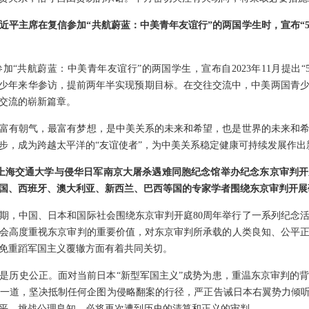
近平主席在复信参加“共航蔚蓝：中美青年友谊行”的两国学生时，宣布“5
加“共航蔚蓝：中美青年友谊行”的两国学生，宣布自2023年11月提出
青少年来华参访，提前两年半实现预期目标。在交往交流中，中美两国青
交流的崭新篇章。
富有朝气，最富有梦想，是中美关系的未来和希望，也是世界的未来和
步，成为跨越太平洋的“友谊使者”，为中美关系稳定健康可持续发展作出
日，上海交通大学与侵华日军南京大屠杀遇难同胞纪念馆举办纪念东京审判开
国、西班牙、澳大利亚、新西兰、巴西等国的专家学者围绕东京审判开展
期，中国、日本和国际社会围绕东京审判开庭80周年举行了一系列纪念
会高度重视东京审判的重要价值，对东京审判所承载的人类良知、公平
免重蹈军国主义覆辙方面有着共同关切。
是历史公正。面对当前日本“新型军国主义”成势为患，重温东京审判的
一道，坚决抵制任何企图为侵略翻案的行径，严正告诫日本右翼势力倾听
平、挑战公理良知，必将再次遭到历史的清算和正义的审判。