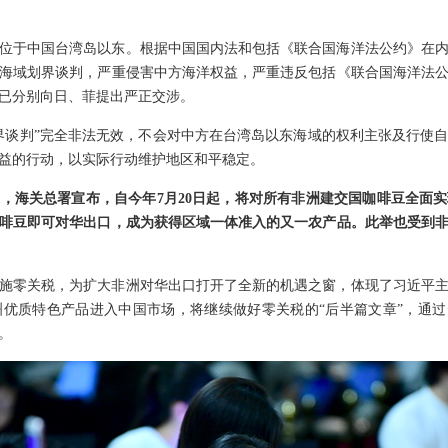
位于中国台湾岛以东。根据中国国内法和包括《联合国海洋法公约》在
海域划界谈判，严重侵害中方海洋权益，严重违反包括《联合国海洋法
已分别向日、菲提出严正交涉。
界谈判”完全非法无效，不会对中方在台湾岛以东海域的权利主张及行使
益的行动，以实际行动维护地区和平稳定。
，海关总署宣布，自今年7月20日起，将对所有非洲建交国咖啡豆全面实现
咖啡豆即可对华出口，成为获得区域一体准入的又一农产品。此举也受到
实施零关税，为扩大非洲对华出口打开了全新的机遇之窗，体现了习近平
优质特色产品进入中国市场，将继续做好零关税的“后半篇文章”，通过
。