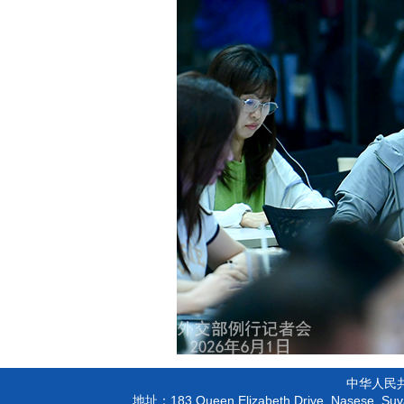
中华人民
183 Queen Elizabeth Drive, Nasese, Suva
地址：