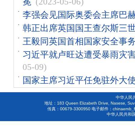
冕
(2023-05-06)
李强会见国际奥委会主席巴
韩正出席英国国王查尔斯三
王毅同英国首相国家安全事
习近平就卢旺达遭受暴雨灾
05-09)
国家主席习近平任免驻外大
中华人民
183 Queen Elizabeth Drive, Nasese, Suva
地址：
00679-3300950
chinaemb_f
传真：
电子邮件：
中华人民共和