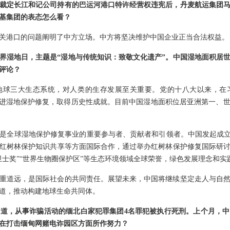
裁定长江和记公司持有的巴运河港口特许经营权违宪后，丹麦航运集团
基集团的表态怎么看？
关港口的问题阐明了中方立场。中方将坚决维护中国企业正当合法权益。
世界湿地日，主题是“湿地与传统知识：致敬文化遗产”。中国湿地面积居
评论？
地球三大生态系统，对人类的生存发展至关重要。党的十八大以来，在
推进湿地保护修复，取得历史性成就。目前中国湿地面积位居亚洲第一、
是全球湿地保护修复事业的重要参与者、贡献者和引领者。中国发起成立
展红树林保护知识共享等方面国际合作，通过举办红树林保护修复国际研
卫士奖”“世界生物圈保护区”等生态环境领域全球荣誉，绿色发展理念和
重道远，是国际社会的共同责任。展望未来，中国将继续坚定走人与自
道，推动构建地球生命共同体。
道，从事诈骗活动的缅北白家犯罪集团4名罪犯被执行死刑。上个月，中
在打击缅甸网赌电诈园区方面所作努力？