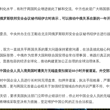
利化水平，有利于两国民众增进彼此了解和交流。中方也欢迎广大韩国朋
俄罗斯联邦安全会议秘书绍伊古时表示，可以推动中俄关系在新的一年
局委员、中央外办主任王毅在北京同俄罗斯联邦安全会议秘书绍伊古进行
，双方一直就关乎两国关系的重大问题保持紧密沟通，在涉及彼此核心
国际形势，中俄作为世界大国和联合国安理会常任理事国，将践行真正
、普惠包容的经济全球化，推动构建更加公正合理的全球治理体系。
中国企业人员入境美国时遭美方无端盘查扣留近60小时并被遣返。外交部
对中国企业人员进行长时间无理盘查、扣押并遣返，执法手段粗暴，严
氛围，更与两国元首釜山会晤关于加强经贸领域合作的共识严重不符。中
关切，要求美国执法部门立即停止错误行径，停止对中国企业人员的无
将继续采取坚决有力措施，坚定维护中国公民的正当合法权益。