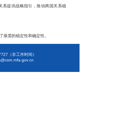
美关系提供战略指引，推动两国关系稳
了亟需的稳定性和确定性。
7137727（非工作时间）
a@csm.mfa.gov.cn