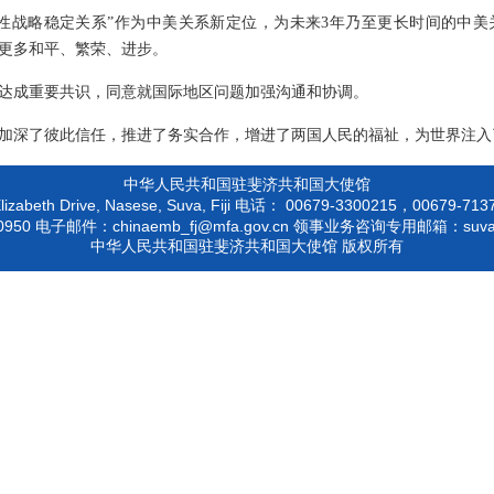
性战略稳定关系”作为中美关系新定位，为未来3年乃至更长时间的中
更多和平、繁荣、进步。
达成重要共识，同意就国际地区问题加强沟通和协调。
加深了彼此信任，推进了务实合作，增进了两国人民的福祉，为世界注入
中华人民共和国驻斐济共和国大使馆
izabeth Drive, Nasese, Suva, Fiji
00679-3300215，00679-
电话：
0950
chinaemb_fj@mfa.gov.cn
suv
电子邮件：
领事业务咨询专用邮箱：
中华人民共和国驻斐济共和国大使馆 版权所有