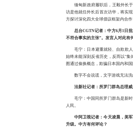
缅甸新政府履职后，王毅外长于
访是他就任外长后首次访华，将实现
方探讨深化四大全球倡议框架内合作
总台CGTN记者：中方6月1
不符合事实的主张”。发言人对此有
毛宁：日本避重就轻、自欺欺人
始终未能深刻反省历史，反而以“集
图通过偷换概念，欺骗日本国内和国
数字不会说谎，文字游戏无法洗
法新社记者：所罗门群岛总理威
毛宁：中国同所罗门群岛是新时
人民。
中阿卫视记者：今天凌晨，美军
升级。中方有何评论？