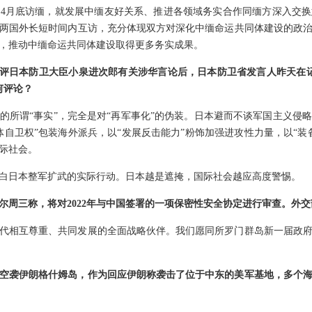
4月底访缅，就发展中缅友好关系、推进各领域务实合作同缅方深入交
两国外长短时间内互访，充分体现双方对深化中缅命运共同体建设的政
，推动中缅命运共同体建设取得更多务实成果。
日批评日本防卫大臣小泉进次郎有关涉华言论后，日本防卫省发言人昨天在
何评论？
的所谓“事实”，完全是对“再军事化”的伪装。日本避而不谈军国主义侵
体自卫权”包装海外派兵，以“发展反击能力”粉饰加强进攻性力量，以“装
际社会。
白日本整军扩武的实际行动。日本越是遮掩，国际社会越应高度警惕。
尔周三称，将对2022年与中国签署的一项保密性安全协定进行审查。外
代相互尊重、共同发展的全面战略伙伴。我们愿同所罗门群岛新一届政
空袭伊朗格什姆岛，作为回应伊朗称袭击了位于中东的美军基地，多个