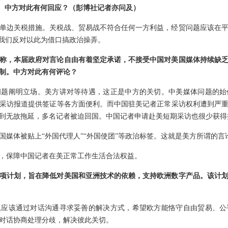
关税。中方对此有何回应？（彭博社记者亦问及）
单边关税措施。关税战、贸易战不符合任何一方利益，经贸问题应该在
，我们反对以此为借口搞政治操弄。
称，本届政府对言论自由有着坚定承诺，不接受中国对美国媒体持续缺
制。中方对此有何评论？
问题阐明立场。美方讲对等待遇，这正是中方的关切。中美媒体问题的始
采访报道提供签证等各方面便利。而中国驻美记者正常采访权利遭到严
到无故拖延，多名记者被迫回国。中国记者申请赴美短期采访也很少获得
国媒体被贴上“外国代理人”“外国使团”等政治标签。这就是美方所谓的言
，保障中国记者在美正常工作生活合法权益。
项计划，旨在降低对美国和亚洲技术的依赖，支持欧洲数字产品。该计
题应该通过对话沟通寻求妥善的解决方式，希望欧方能恪守自由贸易、公
对话协商处理分歧，解决彼此关切。