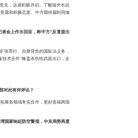
换意见，达成积极共识。丁貌瑞外长此
治意愿和积极态度。中方期待届时同缅
记者会上作出回应，称中方“反复提出
略扩张罪行、自身背负的国际法义务，
备技术合作”掩盖杀伤性武器出口，企
交部对此有何评论？
府拓展各领域务实合作，更好造福两国
海湾国家响起防空警报，中东局势再度