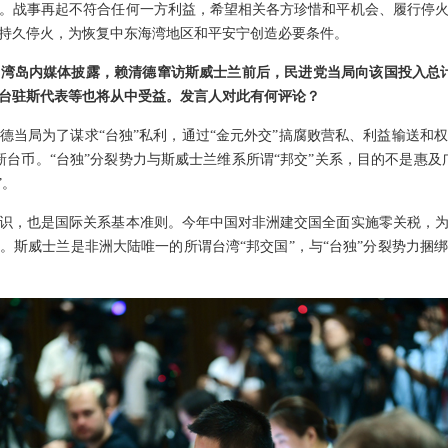
。战事再起不符合任何一方利益，希望相关各方珍惜和平机会、履行停
持久停火，为恢复中东海湾地区和平安宁创造必要条件。
湾岛内媒体披露，赖清德窜访斯威士兰前后，民进党当局向该国投入总计
台驻斯代表等也将从中受益。发言人对此有何评论？
德当局为了谋求“台独”私利，通过“金元外交”搞腐败营私、利益输送和
新台币。“台独”分裂势力与斯威士兰维系所谓“邦交”关系，目的不是惠及
”。
识，也是国际关系基本准则。今年中国对非洲建交国全面实施零关税，
。斯威士兰是非洲大陆唯一的所谓台湾“邦交国”，与“台独”分裂势力捆