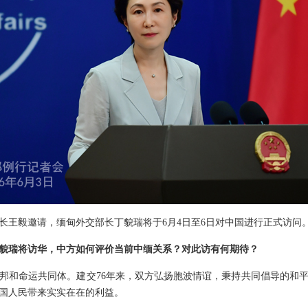
长王毅邀请，缅甸外交部长丁貌瑞将于6月4日至6日对中国进行正式访问
貌瑞将访华，中方如何评价当前中缅关系？对此访有何期待？
邦和命运共同体。建交76年来，双方弘扬胞波情谊，秉持共同倡导的和
国人民带来实实在在的利益。