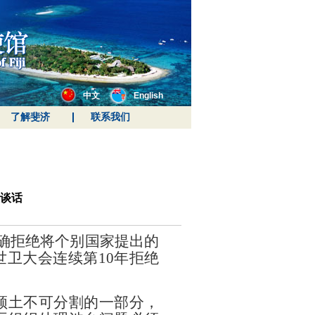
中文
English
了解斐济
联系我们
谈话
明确拒绝将个别国家提出的
世卫大会连续第10年拒绝
领土不可分割的一部分，