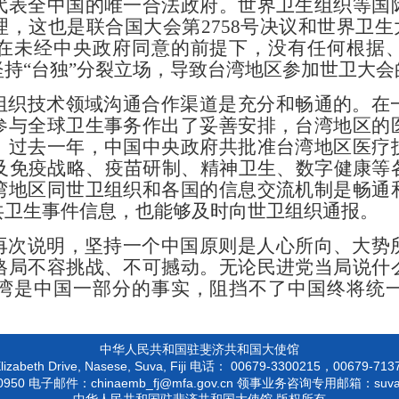
代表全中国的唯一合法政府。世界卫生组织等国
，这也是联合国大会第2758号决议和世界卫生大
在未经中央政府同意的前提下，没有任何根据
持“台独”分裂立场，导致台湾地区参加世卫大
组织技术领域沟通合作渠道是充分和畅通的。在
参与全球卫生事务作出了妥善安排，台湾地区的
。过去一年，中国中央政府共批准台湾地区医疗
涉及免疫战略、疫苗研制、精神卫生、数字健康等
湾地区同世卫组织和各国的信息交流机制是畅通
共卫生事件信息，也能够及时向世卫组织通报。
再次说明，坚持一个中国原则是人心所向、大势
格局不容挑战、不可撼动。无论民进党当局说什
湾是中国一部分的事实，阻挡不了中国终将统
中华人民共和国驻斐济共和国大使馆
izabeth Drive, Nasese, Suva, Fiji
00679-3300215，00679-
电话：
0950
chinaemb_fj@mfa.gov.cn
suv
电子邮件：
领事业务咨询专用邮箱：