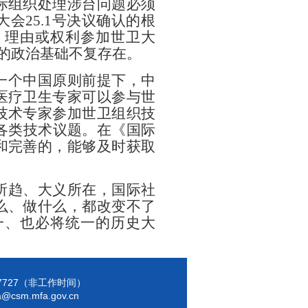
际组织处理涉台问题必须
会25.1号决议确认的根
、理由或权利参加世卫大
会的政治基础不复存在。
一个中国原则前提下，中
医疗卫生专家可以参与世
技术专家参加世卫组织技
各类技术议题。在《国际
和完善的，能够及时获取
所趋、大义所在，国际社
么、做什么，都改变不了
一、也必将统一的历史大
7137727（非工作时间）
a@csm.mfa.gov.cn