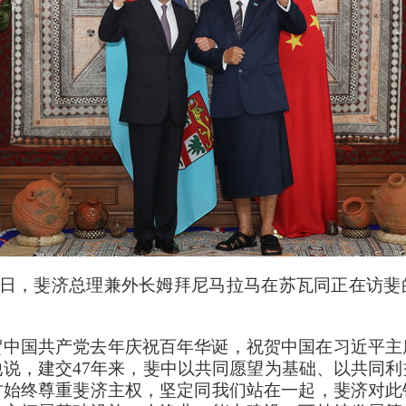
月30日，斐济总理兼外长姆拜尼马拉马在苏瓦同正在访
贺中国共产党去年庆祝百年华诞，祝贺中国在习近平主
说，建交47年来，斐中以共同愿望为基础、以共同
方始终尊重斐济主权，坚定同我们站在一起，斐济对此