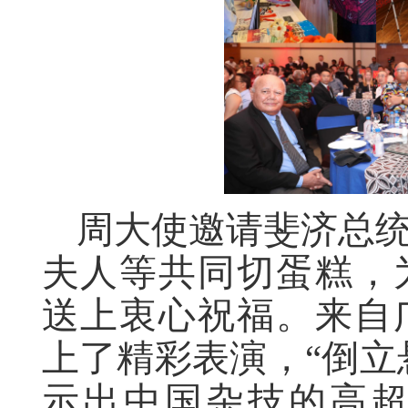
周大使邀请斐济总
夫人等
共同切蛋糕，
送上衷心祝福。来自
上了精彩表演，
“倒立
示出中国杂技的高