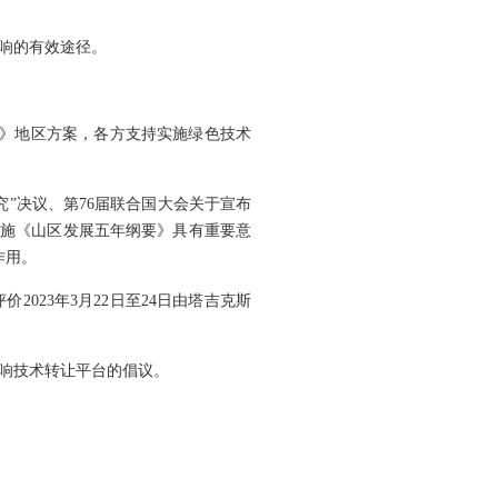
响的有效途径。
程》地区方案，各方支持实施绿色技术
究”决议、第76届联合国大会关于宣布
7年实施《山区发展五年纲要》具有重要意
作用。
023年3月22日至24日由塔吉克斯
响技术转让平台的倡议。