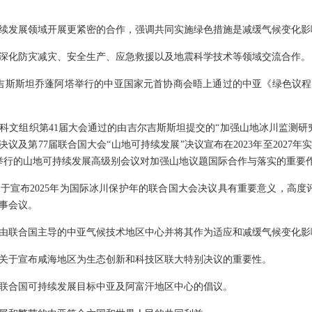
续发展领域开展更紧密的合作，强调共同实施绿色措施是减缓气候变化影
深化防灾减灾、安全生产、应急救援以及地震科学技术等领域交流合作。
在吉尔吉斯斯坦乔蓬阿塔举行的中亚国家元首协商会晤上通过的中亚《绿色议
国教科文组织第41届大会通过的由吉尔吉斯斯坦提交的“加强山地冰川监测研
的决议及第77届联合国大会“山地可持续发展”决议宣布在2023年至202
纽约举行的山地可持续发展高级别会议对加强山地议题国际合作与落实的重要
宣布2025年为国际冰川保护年的联合国大会决议具有重要意义，高度评价2
事会议。
由联合国主导的中亚气候技术地区中心并将其作为适应和减缓气候变化影
关于宣布咸海地区为生态创新和科技区联大特别决议的重要性。
联合国可持续发展目标中亚及阿富汗地区中心的倡议。