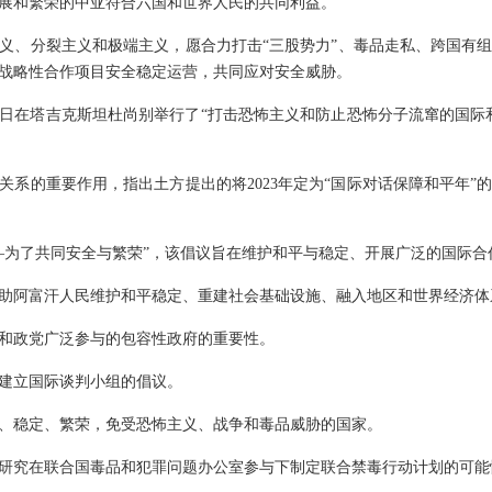
展和繁荣的中亚符合六国和世界人民的共同利益。
义、分裂主义和极端主义，愿合力打击“三股势力”、毒品走私、跨国有
战略性合作项目安全稳定运营，共同应对安全威胁。
日至19日在塔吉克斯坦杜尚别举行了“打击恐怖主义和防止恐怖分子流窜的国
关系的重要作用，指出土方提出的将2023年定为“国际对话保障和平年”
—为了共同安全与繁荣”，该倡议旨在维护和平与稳定、开展广泛的国际合
助阿富汗人民维护和平稳定、重建社会基础设施、融入地区和世界经济体
和政党广泛参与的包容性政府的重要性。
建立国际谈判小组的倡议。
、稳定、繁荣，免受恐怖主义、战争和毒品威胁的国家。
研究在联合国毒品和犯罪问题办公室参与下制定联合禁毒行动计划的可能