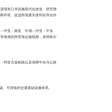
推进现有口岸设施现代化改造，研究增
营商环境、促进跨境通关便利化等合作
国—中亚－南亚、中国—中亚－中东、
港等海港的跨里海运输线路，发挥铁尔
城－阿亚古兹铁路以及保障中吉乌公路
碳、可持续的交通基础设施体系。