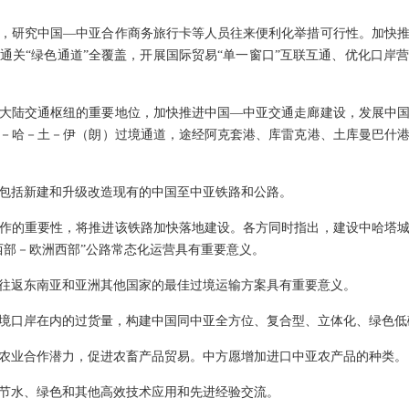
，研究中国—中亚合作商务旅行卡等人员往来便利化举措可行性。加快
通关“绿色通道”全覆盖，开展国际贸易“单一窗口”互联互通、优化口岸
大陆交通枢纽的重要地位，加快推进中国—中亚交通走廊建设，发展中
－哈－土－伊（朗）过境通道，途经阿克套港、库雷克港、土库曼巴什
包括新建和升级改造现有的中国至中亚铁路和公路。
作的重要性，将推进该铁路加快落地建设。各方同时指出，建设中哈塔
西部－欧洲西部”公路常态化运营具有重要意义。
往返东南亚和亚洲其他国家的最佳过境运输方案具有重要意义。
境口岸在内的过货量，构建中国同中亚全方位、复合型、立体化、绿色低
农业合作潜力，促进农畜产品贸易。中方愿增加进口中亚农产品的种类。
节水、绿色和其他高效技术应用和先进经验交流。