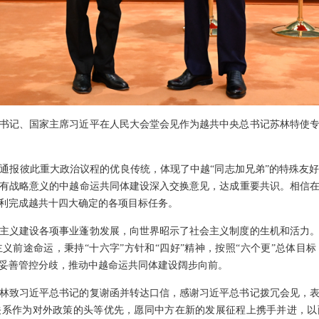
中央总书记、国家主席习近平在人民大会堂会见作为越共中央总书记苏林特使
通报彼此重大政治议程的优良传统，体现了中越“同志加兄弟”的特殊友
有战略意义的中越命运共同体建设深入交换意见，达成重要共识。相信
利完成越共十四大确定的各项目标任务。
主义建设各项事业蓬勃发展，向世界昭示了社会主义制度的生机和活力
义前途命运，秉持“十六字”方针和“四好”精神，按照“六个更”总体目
妥善管控分歧，推动中越命运共同体建设阔步向前。
林致习近平总书记的复谢函并转达口信，感谢习近平总书记拨冗会见，
关系作为对外政策的头等优先，愿同中方在新的发展征程上携手并进，以