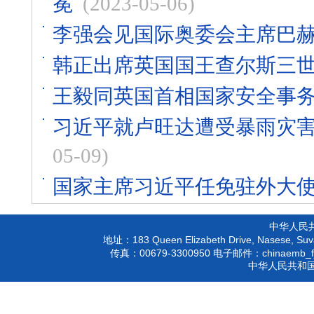
冕
(2023-05-06)
李强会见国际奥委会主席巴
韩正出席英国国王查尔斯三
王毅同英国首相国家安全事
习近平就卢旺达遭受暴雨灾
05-09)
国家主席习近平任免驻外大
中华人民
183 Queen Elizabeth Drive, Nasese, Suva
地址：
00679-3300950
chinaemb_f
传真：
电子邮件：
中华人民共和