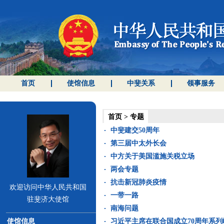
首页
使馆信息
中斐关系
领事服务
首页
>
专题
中斐建交50周年
第三届中太外长会
中方关于美国滥施关税立场
两会专题
抗击新冠肺炎疫情
欢迎访问中华人民共和国
一带一路
驻斐济大使馆
南海问题
使馆信息
习近平主席在联合国成立70周年系