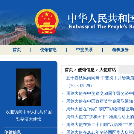
首页
使馆信息
中斐关系
领事服务
首页
>
使馆信息
>
大使讲话
五十春秋风雨同舟 中斐携手共绘新篇
（2025-09-29）
周剑大使在中斐建交50周年暨斐济中国文
周剑大使在中国政府奖学金录取通知书颁
周剑大使在“你好·斐济”彩绘熊猫互动体
欢迎访问中华人民共和国
周剑大使在“茶和天下”·雅集活动上的致辞
驻斐济大使馆
周剑大使在第二十四届“汉语桥”世界大
使馆信息
周剑大使在2025年斐济西区华人庆祝蛇