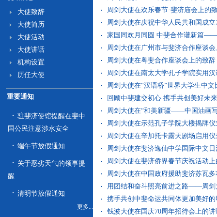
周剑大使在欢乐春节·斐济庙会上的致辞（2
大使致辞
周剑大使在庆祝中华人民共和国成立75周
大使简历
家国同欢月同圆 中斐合作谱新篇——周
大使活动
周剑大使在广州市与斐济合作座谈会上的致
大使讲话
周剑大使在粤斐合作座谈会上的致辞（20
机构设置
周剑大使在南太大学孔子学院实用汉语培
历任大使
周剑大使在“汉语桥”世界大学生中文比
重要通知
回顾中斐建交初心 携手共创美好未来 —
周剑大使在“和美新疆——中国油画写生作
驻斐济使馆提醒在斐中
周剑大使在示范孔子学院大楼揭牌仪式上的
国公民注意涉水安全
周剑大使在辛加托卡露天剧场启用仪式上的
端午节放假通知
周剑大使在斐济逸仙中学国际中文日活动上
周剑大使在斐济侨界春节庆祝活动上的致辞
关于恶劣天气的领事提
周剑大使在中国政府援助斐济苏瓦多功能
醒
用团结和奋斗照亮前进之路——周剑大使
清明节放假通知
携手共创中斐命运共同体更加美好的明天
更多...
钱波大使在国庆70周年招待会上的讲话（2