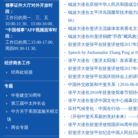
钱波大使在庆祝中华人民共和国成立69
领事证件大厅对外开放时
段：
钱波大使在太平洋岛国菌草技术能力建
工作日的周一、三、五
06）
10:00-11:30、15:00-16:00。
钱波大使在斐济主流媒体发表署名文章《
“中国领事”APP视频面审时
段：
钱波大使在向斐济捐赠“乔西”飓风救灾设
工作日的周二15:00-17:00、
驻斐济大使张平在驻斐济使馆2017年国
周四09:30-11:30。
Speech by Ambassador Zhang Ping at 
张平大使在《斐济太阳报》发表署名文章（
经济商务工作
驻斐济大使张平在驻斐济使馆2017年春
经商处链接
驻斐济大使张平在国庆招待会上的讲话（2
中国外交政策和中斐关系（2016-06-0
专题
张平大使在2016年驻斐使馆春节招待会上
中斐建交50周年
张平大使在斐济中国文化中心揭幕仪式上的
第三届中太外长会
应对气候变化：中国在行动——驻斐济大
中方关于美国滥施关税立
《开创中斐关系新的美好未来》——驻斐
场
张平大使在驻斐济使馆国庆66周年招待会
两会专题
驻斐济大使张平在纪念中国人民抗日战争