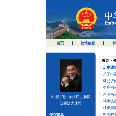
首页
使馆信息
中
首页
>
历史通
关于中国
驻斐济使
委托书公
声明书公
欢迎访问中华人民共和国
领事认证
驻斐济大使馆
领事婚姻
使馆信息
中国驻斐