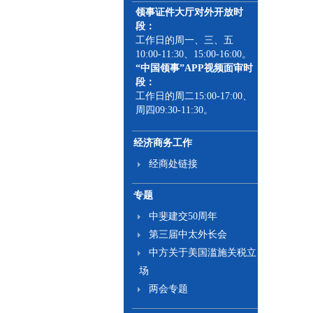
领事证件大厅对外开放时
段：
工作日的周一、三、五
10:00-11:30、15:00-16:00。
“中国领事”APP视频面审时
段：
工作日的周二15:00-17:00、
周四09:30-11:30。
经济商务工作
经商处链接
专题
中斐建交50周年
第三届中太外长会
中方关于美国滥施关税立
场
两会专题